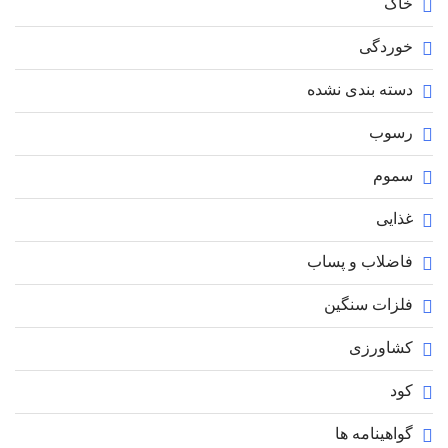
خاک
خوردگی
دسته بندی نشده
رسوب
سموم
غذایی
فاضلاب و پساب
فلزات سنگین
کشاورزی
کود
گواهینامه ها