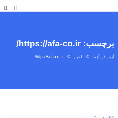
Ski
t
conten
برچسب:
https://afa-co.ir/
>
>
آرین فن آزما
اخبار
https://afa-co.ir/