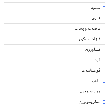
سموم
غذایی
فاضلاب و پساب
فلزات سنگین
کشاورزی
کود
گواهینامه ها
ماهی
مواد شیمیایی
میکروبیولوژی