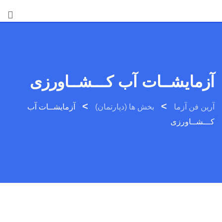
Ski
t
conten
آزمایشــات آب کـــشــاورزی
>
>
آرین فن آزما
بخش ها (دپارتمان)
آزمایشــات آب
کـــشــاورزی