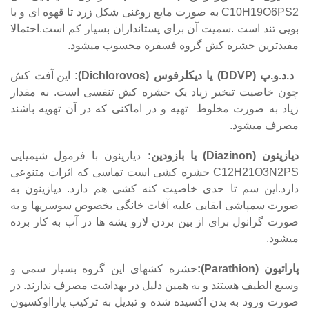
C10H19O6PS2 به صورت مایع روغنی شکل زرد تا قهوه ای و با
بویی تند است .سمیت آن برای پستانداران بسیار کم است.احتمالا
مفیدترین حشره کش گروه فسفره محسوب میشود.
د.د.و.پ (DDVP) یا دیکلرفوس (Dichlorovos):
این آفت کش
چون خاصیت تبخیر زیاد یک حشره کش تنفسی است. به مقدار
زیاد به صورت مخلوط تهیه و در اماکنی که در آن تهویه باشند
مصرف میشود.
دیازینون (Diazinon) یا بازودین:
دیازینون با فرمول شیمیایی
C12H21O3N2PS حشره کشی است تماسی که اثرات متنوعی
دارد.این سم تا حدی خاصیت کنه کشی هم دارد. دیازینون به
صورت سمپاشی ابقایی علیه آفات خانگی بخصوص سوسریها و به
صورت گرانول برای از بین بردن لارو پشه ها در آب به کار برده
میشود.
پاراتیون (Parathion):
حشره کشهای این گروه بسیار سمی و
وسیع الطیف هستند و به همین دلیل در بهداشت مصرف ندارند. در
صورت ورود به بدن اکسیده شده و تبدیل به ترکیب پارااوکسیون