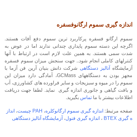
اندازه گیری سموم ارگانوفسفره
سموم ارگانو فسفره پرکاربرد ترین سموم دفع آفات هستند.
اگرچه این دسته سموم پایداری چندانی ندارند اما در عوض به
شدت سمی هستند. به همین علت لازم است در ارتباط با آنها
کنترلهای کاملی انجام شود.. جهت سنجش میزان سموم فسفره
آزمایشگاه
آنالیز دستگاهی
شرکت دانش بنیان آرین فن آزما با
مجهز بودن به دستگاههای GCMass، آمادگی دارد میزان این
سموم را در میوه و سبزیجات و سایر فراورده های کشاورزی، آب
و بافت گیاهی و جانوری اندازه گیری نماید. لطفا جهت دریافت
اطلاعات بیشتر با ما
تماس
بگیرید.
صفحه مرتبط:
اندازه گیری سموم ارگانوکلره
،
PAH چیست
،
انداز
ه گیری BTEX
،
اندازه گیری فنول
،
آزمایشگاه آنالیز دستگاهی