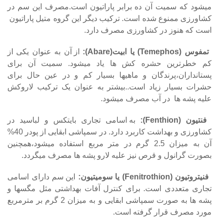
میشود که سمیت آن ده برابر پاراتیون است.مصرف این سم در
کشاورزی ممنوع شده است. ترکیب دیگر این گروه متیل پاراتیون
است که هنوز در کشاورزی مصرف دارد.
تمفوس (Temephos) یا ابیت(Abare):
از آن به عنوان یکی از
کم خطرترین حشره کش ها یاد میشود. سمیت آن برای
پستانداران،پرندگان و ماهیها بسیار کم و در عین حال برای
حشرات بسیار زیاد است..بیشتر به عنوان یک ترکیب لاروکش
علیه پشه ها در آب مصرف میشود.
فنتیون (Fenthion):
به اسامی تجاری بایتکس و لباسید در
کشاورزی و بهداشت کاربرد دارد. در سمپاشی ابقایی از پودر 40%
آن به میزان 2.5 گرم در متر مربع استفاده میشود،همچنین
بصورت گرانول و قرص نیز علیه لارو پشه ها مصرف میگردد.
فنیتروتیون (Fenitrothion) یا سومیتیون:
این سم دارای اسامی
تجاری متعددی است. برای کنترل آفات بهداشتی مثل مگسها و
پشه ها به صورت سمپاشی ابقایی و به میزان 2 گرم بر مترمربع
مورد مصرف قرار گرفته است.