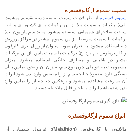
سمیت سموم ارگانوفسفره
سموم فسفره
از نظر قدرت سمیت به سه دسته تقسیم میشوند.
الف) ترکیبات با سمیت بالا: از این ترکیبات برای کشاورزی و البته
ساخت سلاحهای شیمیایی استفاده میشود. مانند سم پارتیون ب)
ترکیبات با سمیت متوسط: از این سموم بیشتر در مراکز پرورش
دام استفاده میشود. به عنوان نمونه میتوان از رونل، تری کلرفون
و کلرپیریفوس نام برد. ج) ترکیبات با سمیت پایین: از این ترکیبات
بیشتر در باغبانی و مصارف خانگی استفاده میشود. میزان
مسمومیت به عواملی چون نوع سم، میزان آن و نحوه تماس با آن
بستگی دارد. معمولا چنانچه سم از را ه تنفس وارد بدن شود اثرات
آن بسرعت مشاهده میشود و برعکس چنانچه از را تماس وارد
بدن شده باشد اثرات با تاخیر قابل ملاحظه هستند.
انواع سموم ارگانوفسفره
مالاتیون یا کاربوفوس (Malathion):
فرمول شیمیایی آن