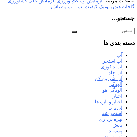
صفحات مرتبط:
آزمایش آب کشاوررزی
،
آزمایش خاک کشاورزی
،
گلخانه هیدروپونیک کیفیت آب
،
آب مه پاش
جستجو…
دسته بندی ها
آب
آب استخر
آب جکوزی
آب چاه
آب شیرین کن
آلودگی
آلودگی هوا
اخبار
اخبار و تازه ها
ارزیابی
استخر شنا
بهره برداری
پایش
پسماند
تاسیسات