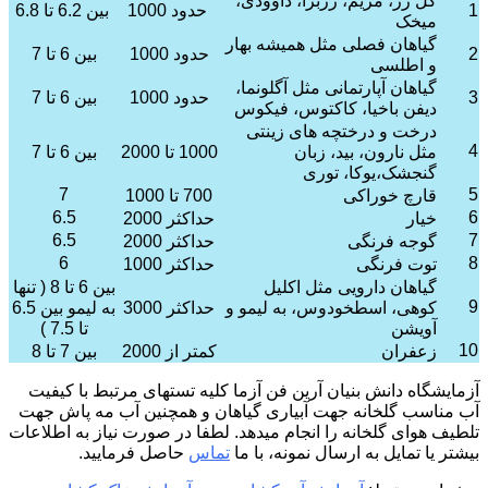
گل رز، مریم، ژربرا، داوودی،
1
حدود 1000
بین 6.2 تا 6.8
میخک
گیاهان فصلی مثل همیشه بهار
2
حدود 1000
بین 6 تا 7
و اطلسی
گیاهان آپارتمانی مثل آگلونما،
3
حدود 1000
بین 6 تا 7
دیفن باخیا، کاکتوس، فیکوس
درخت و درختچه های زینتی
4
مثل نارون، بید، زبان
1000 تا 2000
بین 6 تا 7
گنجشک،یوکا، توری
7
5
قارچ خوراکی
700 تا 1000
6.5
6
خیار
حداکثر 2000
6.5
7
گوجه فرنگی
حداکثر 2000
6
8
توت فرنگی
حداکثر 1000
گیاهان دارویی مثل اکلیل
بین 6 تا 8 ( تنها
9
کوهی، اسطخودوس، به لیمو و
حداکثر 3000
به لیمو بین 6.5
آویشن
تا 7.5 )
10
زعفران
کمتر از 2000
بین 7 تا 8
آزمایشگاه دانش بنیان آرین فن آزما کلیه تستهای مرتبط با کیفیت
آب مناسب گلخانه جهت آبیاری گیاهان و همچنین آب مه پاش جهت
تلطیف هوای گلخانه را انجام میدهد. لطفا در صورت نیاز به اطلاعات
بیشتر یا تمایل به ارسال نمونه، با ما
تماس
حاصل فرمایید.