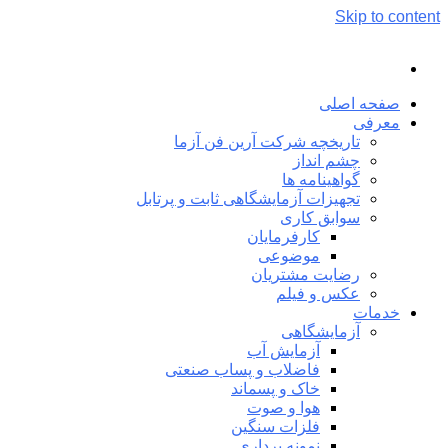
Skip to content
صفحه اصلی
معرفی
تاریخچه شرکت آرین فن آزما
چشم انداز
گواهینامه ها
تجهیزات آزمایشگاهی ثابت و پرتابل
سوابق کاری
کارفرمایان
موضوعی
رضایت مشتریان
عکس و فیلم
خدمات
آزمایشگاهی
آزمایش آب
فاضلاب و پساب صنعتی
خاک و پسماند
هوا و صوت
فلزات سنگین
نمونه برداری