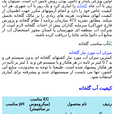
اولین ویژگی پایدار و دائمی بودن روش تامین آب است. نمیتوان یک
روز با آب چاه
گلخانه
را آبیاری کرد و یک روز با آب شهری. هر آب
کیفیت خاص خود را دارد و انجام آزمونهای مکرر جهت اطمینان از
کیفیت آبهای متفاوت، هزینه های زیادی را بر مالک گلخانه تحمیل
میکند. مطابق نشریه 472 سازمان برنامه ( نظام گلخانه و پرورش
قارچ خوراکی) سرمایه گذاران پیش از احداث گلخانه لازم است از
شرکت آب منطقه ای شهرستان یا استان مجوز استحصال آب از
منابع آب دائم( مانند چاه) را دریافت کرده باشند.
میزان آب مورد نیاز گلخانه
کمترین میزان آب مورد نیاز کشتهای گلخانه ای بدون سیستم فن و
پد 0.7 لیتر بر ثانیه در هر هکتار و با سیستم فن و پد 1 لیتر بر ثانیه در
هر هکتار پیشنهاد شده است. طبیعتا با توجه به محدودیت منابع آبی
کشور، تنها می بایست از سیستمهای جدید و پیشرفته برای آبیاری
استفاده شود.
کیفیت آب گلخانه
EC مناسب
ردیف
نام محصول
(میکروموس
pH مناسب
بر سانتیمتر)