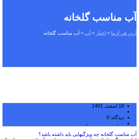
آب مناسب گلخانه
آرین فن آزما
>
اخبار
>
آب
>
آب مناسب گلخانه
18 اسفند, 1401
afamodir
دیدگاه: 0
آب
,
اخبار و تازه ها
,
کشاورزی
آب مناسب گلخانه چه ویژگیهایی باید داشته باشد؟