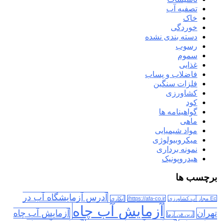
تصفیه آب
خاک
خوردگی
دسته بندی نشده
رسوب
سموم
غذایی
فاضلاب و پساب
فلزات سنگین
کشاورزی
کود
گواهینامه ها
ماهی
مواد شیمیایی
میکروبیولوژی
نمونه برداری
هیدروپونیک
برچسب ها
آدرس آزمایشگاه آب در
Ec مجاز آب کشاورزی
https://afa-co.ir/
آبکاری
آزمایش آب چاه
تهران
آزمایش آب چاه
آرین فن آزما