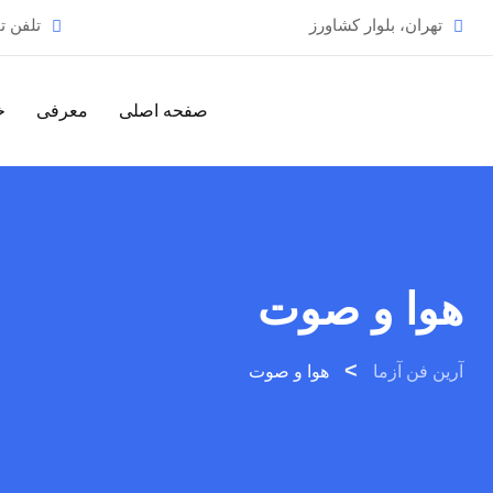
Ski
تهران، بلوار کشاورز
تلفن 
t
conten
صفحه اصلی
معرفی
خ
هوا و صوت
>
آرین فن آزما
هوا و صوت