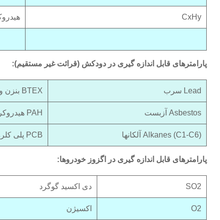
CxHy
هیدروک
پارامترهای قابل اندازه گیری در دودکش (قرائت غیر مستقیم):
Lead سرب
BTEX بنزن و مشتقاتش
Asbestos آزبست
PAH هیدروکربنهای چندحلقوی
Alkanes (C1-C6) آلکانها
PCB پلی کلره بی فنیل
پارامترهای قابل اندازه گیری در اگزوز خودروها:
SO2
دی اکسید گوگرد
O2
اکسیژن