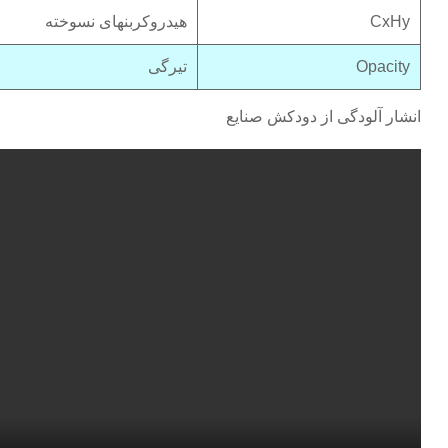
CxHy
هیدروکربنهای نسوخته
Opacity
تیرگی
انشار آلودگی از دودکش صنایع