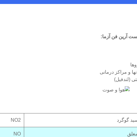
ست آرین فن آزما:
وها
ها و مراکز درمانی
ی (لندفیل)
ید گوگرد
NO2
علق
NO