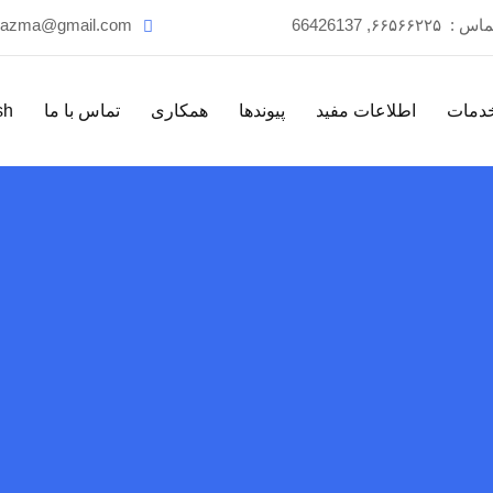
تماس :
۶۶۵۶۶۲۲۵, 66426137
f.azma@gmail.com
دمات
اطلاعات مفید
پیوندها
همکاری
تماس با ما
sh